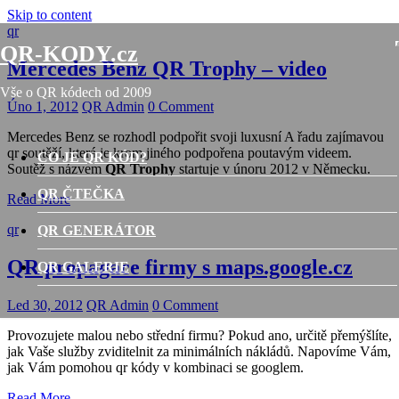
Skip to content
qr
QR-KODY.cz
Mercedes Benz QR Trophy – video
Vše o QR kódech od 2009
Úno 1, 2012
QR Admin
0 Comment
Mercedes Benz se rozhodl podpořit svoji luxusní A řadu zajímavou
qr soutěží, která je krom jiného podpořena poutavým videem.
CO JE QR KÓD?
Soutěž s názvem
QR Trophy
startuje v únoru 2012 v Německu.
QR ČTEČKA
Read More
qr
QR GENERÁTOR
QR propagace firmy s maps.google.cz
QR GALERIE
Led 30, 2012
QR Admin
0 Comment
Provozujete malou nebo střední firmu? Pokud ano, určitě přemýšlíte,
jak Vaše služby zviditelnit za minimálních nákládů. Napovíme Vám,
jak Vám pomohou qr kódy v kombinaci se googlem.
Read More