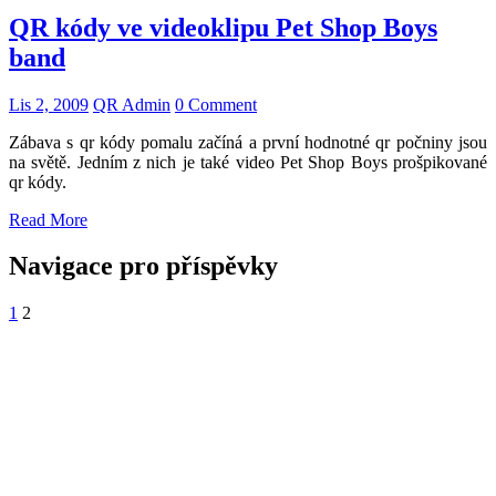
QR kódy ve videoklipu Pet Shop Boys
band
Lis 2, 2009
QR Admin
0 Comment
Zábava s qr kódy pomalu začíná a první hodnotné qr počniny jsou
na světě. Jedním z nich je také video Pet Shop Boys prošpikované
qr kódy.
Read More
Navigace pro příspěvky
1
2