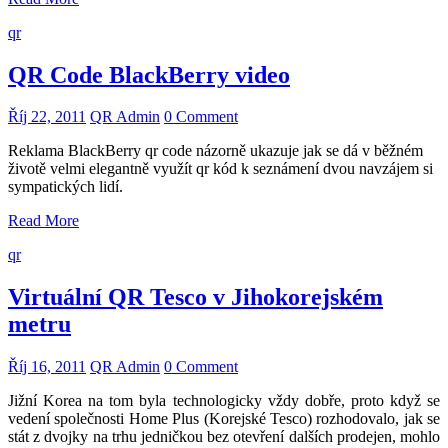
qr
QR Code BlackBerry video
Říj 22, 2011
QR Admin
0 Comment
Reklama BlackBerry qr code názorně ukazuje jak se dá v běžném
životě velmi elegantně využít qr kód k seznámení dvou navzájem si
sympatických lidí.
Read More
qr
Virtuální QR Tesco v Jihokorejském
metru
Říj 16, 2011
QR Admin
0 Comment
Jižní Korea na tom byla technologicky vždy dobře, proto když se
vedení společnosti Home Plus (Korejské Tesco) rozhodovalo, jak se
stát z dvojky na trhu jedničkou bez otevření dalších prodejen, mohlo