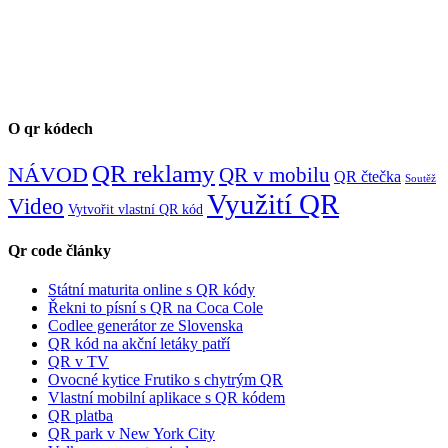
O qr kódech
QR reklamy
NÁVOD
QR v mobilu
QR čtečka
Soutěž
Využití QR
Video
Vytvořit vlastní QR kód
Qr code články
Státní maturita online s QR kódy
Řekni to písní s QR na Coca Cole
Codlee generátor ze Slovenska
QR kód na akční letáky patří
QR v TV
Ovocné kytice Frutiko s chytrým QR
Vlastní mobilní aplikace s QR kódem
QR platba
QR park v New York City