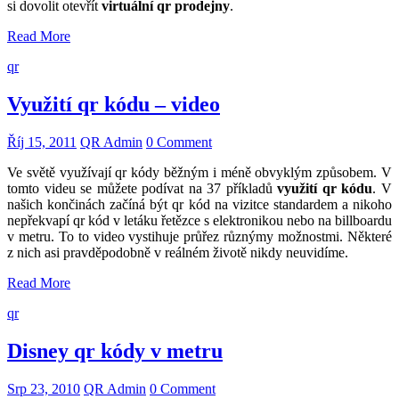
si dovolit otevřít
virtuální qr prodejny
.
Read More
qr
Využití qr kódu – video
Říj 15, 2011
QR Admin
0 Comment
Ve světě využívají qr kódy běžným i méně obvyklým způsobem. V
tomto videu se můžete podívat na 37 příkladů
využití qr kódu
. V
našich končinách začíná být qr kód na vizitce standardem a nikoho
nepřekvapí qr kód v letáku řetězce s elektronikou nebo na billboardu
v metru. To to video vystihuje průřez různýmy možnostmi. Některé
z nich asi pravděpodobně v reálném životě nikdy neuvidíme.
Read More
qr
Disney qr kódy v metru
Srp 23, 2010
QR Admin
0 Comment