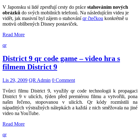
V Japonsku si lidé zpestřují cesty do práce
stahováním nových
obrázků
do svých mobilních telefonů. Na následujícím videu je
vidět, jak masivní byl zájem o stahování
qr čtečkou
konkrétně u
motivů oblíbených Disney postaviček.
Read More
qr
District 9 qr code game – video hra s
filmem District 9
Lis 29, 2009
QR Admin
0 Comment
Tvůrci filmu District 9, využily qr code technologii k propagaci
District 9 v ulicích, týden před premiérou filmu a vytvořili, pona
našm řečeno, stopovanou v ulicích. Qr kódy rozmístili na
nápaditých výstražných nálepkách a každá z nich směžovala na jiné
video na YouTube.
Read More
qr